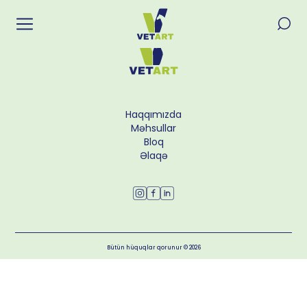
Haqqımızda
Məhsullar
Bloq
Əlaqə
Bütün hüquqlar qorunur
©
2026